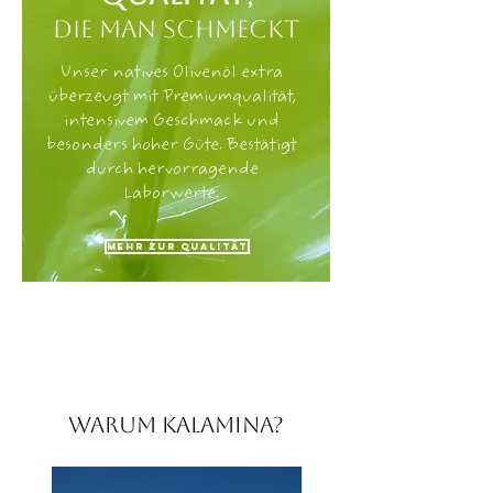
die man schmeckt
Unser natives Olivenöl extra
überzeugt mit Premiumqualität,
intensivem Geschmack und
besonders hoher Güte. Bestätigt
durch hervorragende
Laborwerte.
Mehr zur Qualität
Warum Kalamina?